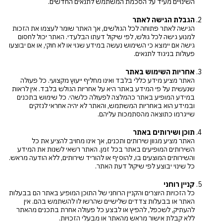
השינויים מעיד על הסכמת המשתמש לתנאים החדשים.
הגבלת הגישה לאתר
הגישה לאתר פתוחה לכל הגולשים, אך האתר שומר לעצמו את הזכות
למנוע גישה לכל גולש, לפי שיקול דעתו הבלעדי. האתר יכול לחסום
גישה אם יימצא כי השימוש נעשה במידע שגוי או לא חוקי, או אם יבוצעו
פעולות בניגוד לתנאים.
אחריות השימוש באתר
האתר מציע מידע כללי בלבד ואינו מחליף ייעוץ מקצועי. כל פעולה
שנעשית על פי המידע באתר היא על אחריות הגולש בלבד. אין לראות
במידע המופיע באתר כהמלצה לפעולה כלשהי. כל שימוש בתכנים
ובמידע הוא באחריות המשתמש, והאתר לא יהיה אחראי לנזקים
שייגרמו כתוצאה מהסתמכות עליהם.
תוכן ושירותים באתר
האתר מציע מגוון שירותים ותכנים, אך אינו מחויב להציע את כל
השירותים המופיעים באתר בכל זמן. האתר רשאי לשנות את המידע
והשירותים המוצעים בו, להוסיף או להוריד שירותים, ללא הודעה מראש.
כל שינוי יבוצע לפי שיקול דעת האתר.
קניין רוחני
כל הזכויות היוצרים והקניין הרוחני של התוכן המופיע באתר הם בבעלות
האתר או בבעלות צדדים שלישיים שהרשו לו להשתמש בהם. אין
להעתיק, לשכפל, להפיץ או לבצע כל פעולה אחרת בתכנים מהאתר
ללא קבלת אישור מראש מהאתר או מבעלי הזכויות.