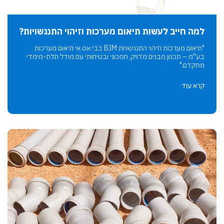
למה חייב לעשות תיאום מערכות וזיהוי התנגשויות?
"תיאום מערכות וזיהוי התנגשויות BIM בבי.אס.אי תיאום מערכות
בע''מ – תכנון מבנים מדויק, חסכוני ובטיחותי עם מודל תלת-מימדי
מתקדם."
קרא עוד