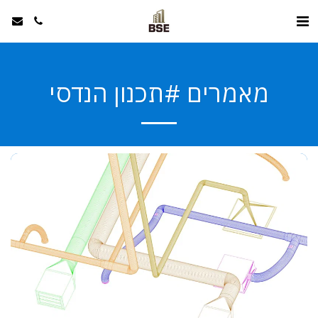
מאמרים #תכנון הנדסי